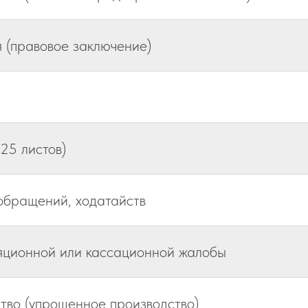
 (правовое заключение)
25 листов)
обращений, ходатайств
ляционной или кассационной жалобы
тво (упрощенное производство)