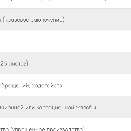
 (правовое заключение)
25 листов)
обращений, ходатайств
ляционной или кассационной жалобы
тво (упрощенное производство)