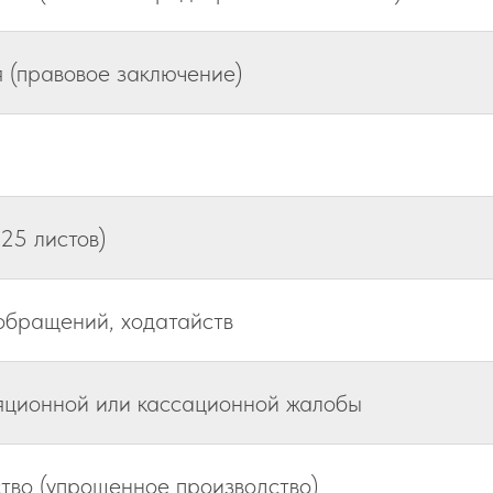
 (правовое заключение)
25 листов)
обращений, ходатайств
ляционной или кассационной жалобы
тво (упрощенное производство)