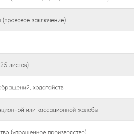
 (правовое заключение)
25 листов)
обращений, ходатайств
ляционной или кассационной жалобы
тво (упрощенное производство)